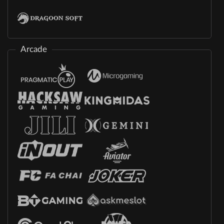
Arcade