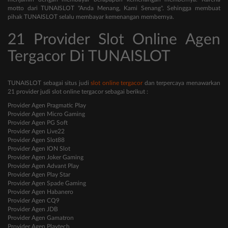
motto dari TUNAISLOT "Anda Menang, Kami Senang". Sehingga membuat
pihak TUNAISLOT selalu membayar kemenangan membernya.
21 Provider Slot Online Agen
Tergacor Di TUNAISLOT
TUNAISLOT sebagai situs judi
slot online tergacor
dan terpercaya menawarkan
21 provider judi slot online tergacor sebagai berikut :
Provider Agen Pragmatic Play
Provider Agen Micro Gaming
Provider Agen PG Soft
Provider Agen Live22
Provider Agen Slot88
Provider Agen ION Slot
Provider Agen Joker Gaming
Provider Agen Advant Play
Provider Agen Play Star
Provider Agen Spade Gaming
Provider Agen Habanero
Provider Agen CQ9
Provider Agen JDB
Provider Agen Gamatron
Provider Agen Playtech