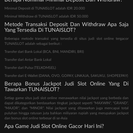
Berapa Nomimal Minimal Deposit Dan Withdraw?
Minimal Deposit di TUNAISLOT adalah IDR 20.000
Minimal Withdraw di TUNAISLOT adalah IDR 50.000
Metode Transaksi Deposit Dan Withdraw Apa Saja
Yang Tersedia Di TUNAISLOT?
Beberapa metode transaksi yang tersedia di situs judi slot online tergacor
TUNAISLOT adalah sebagai berikut :
Transfer dari Bank Lokal (BCA, BNI, MANDIRI, BRI)
Transfer dari Antar Bank Lokal
Transfer dari Pulsa (TELKOMSEL)
Transfer dari E-Wallet (DANA, OVO, GOPAY, LINKAJA, SAKUKU, SHOPEEPAY)
Berapa Bonus Jackpot Judi Slot Online Yang Di
Tawarkan TUNAISLOT?
Setiap game situs judi slot online menawarkan nilai jackpot yang berbeda dan
dapat dikategorikan berdasarkan tingkat jackpot seperti "MAXWIN", "GRAND",
"MAJOR", dan "MINOR". Nilai jackpot yang ditawarkan juga mencapai total
puluhan hingga ratusan juta bahkan miliyaran rupiah yang merupakan jackpot
dan bonus slot online terbesar di se-Asia
Apa Game Judi Slot Online Gacor Hari Ini?