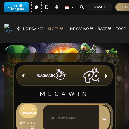
Main di
MASUK
DAF
Telegram
IDR
12,731,898,
HOT GAMES
SLOTS
LIVE CASINO
RACE
TOGEL
MEGAWIN
SEMUA
PERMAINAN
SLOTS
TOP
20