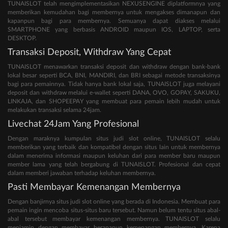
TUNAISLOT telah mengimplementasikan NEXUSENGINE diplatformnya yang
memberikan kemudahan bagi membernya untuk mengakses dimanapun dan
kapanpun bagi para membernya. Semuanya dapat diakses melalui
SMARTPHONE yang berbasis ANDROID maupun IOS, LAPTOP, serta
DESKTOP.
Transaksi Deposit, Withdraw Yang Cepat
TUNAISLOT menawarkan transaksi deposit dan withdraw dengan bank-bank
lokal besar seperti BCA, BNI, MANDIRI, dan BRI sebagai metode transaksinya
bagi para pemainnya. Tidak hanya bank lokal saja, TUNAISLOT juga melayani
deposit dan withdraw melalui e-wallet seperti DANA, OVO, GOPAY, SAKUKU,
LINKAJA, dan SHOPEEPAY yang membuat para pemain lebih mudah untuk
melakukan transaksi selama 24jam.
Livechat 24Jam Yang Profesional
Dengan maraknya kumpulan situs judi slot online, TUNAISLOT selalu
memberikan yang terbaik dan kompatibel dengan situs lain untuk membernya
dalam menerima informasi maupun keluhan dari para member baru maupun
member lama yang telah bergabung di TUNAISLOT. Profesional dan cepat
dalam memberi jawaban terhadap keluhan membernya.
Pasti Membayar Kemenangan Membernya
Dengan banjirnya situs judi slot online yang berada di Indonesia. Membuat para
pemain ingin mencoba situs-situs baru tersebut. Namun belum tentu situs abal-
abal tersebut membayar kemenangan membernya. TUNAISLOT selalu
menjamin dengan membayar berapapun kemenangan membernya. Karena