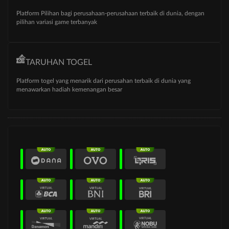
Platform Pilihan bagi perusahaan-perusahaan terbaik di dunia, dengan
pilihan variasi game terbanyak
TARUHAN TOGEL
Platform togel yang menarik dari perusahan terbaik di dunia yang
menawarkan hadiah kemenangan besar