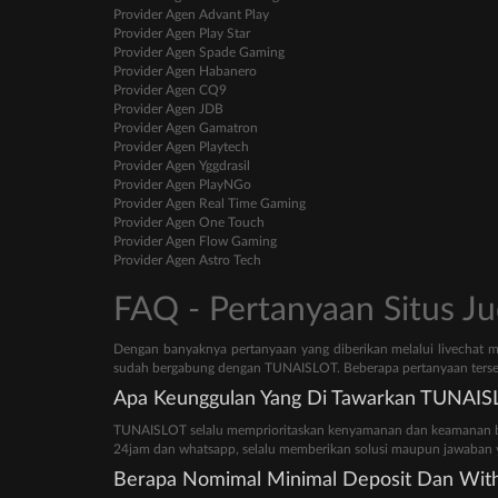
Provider Agen Advant Play
Provider Agen Play Star
Provider Agen Spade Gaming
Provider Agen Habanero
Provider Agen CQ9
Provider Agen JDB
Provider Agen Gamatron
Provider Agen Playtech
Provider Agen Yggdrasil
Provider Agen PlayNGo
Provider Agen Real Time Gaming
Provider Agen One Touch
Provider Agen Flow Gaming
Provider Agen Astro Tech
FAQ - Pertanyaan Situs J
Dengan banyaknya pertanyaan yang diberikan melalui livecha
sudah bergabung dengan TUNAISLOT. Beberapa pertanyaan terseb
Apa Keunggulan Yang Di Tawarkan TUNAIS
TUNAISLOT selalu memprioritaskan kenyamanan dan keamanan ba
24jam dan whatsapp, selalu memberikan solusi maupun jawaban y
Berapa Nomimal Minimal Deposit Dan Wit