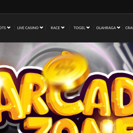
OTS
LIVE CASINO
RACE
TOGEL
OLAHRAGA
CRA