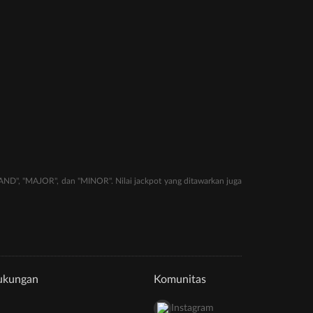
GRAND", "MAJOR", dan "MINOR". Nilai jackpot yang ditawarkan juga
ukungan
Komunitas
Instagram