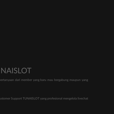
TUNAISLOT
 pertanyaan dari member yang baru mau bergabung maupun yang
stomer Support TUNAISLOT yang profesional mengelola livechat