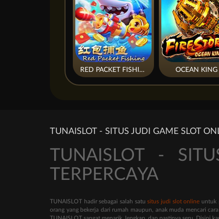
RED PACKET FISHING
OCEAN KING
TUNAISLOT - SITUS JUDI GAME SLOT O
TUNAISLOT - SIT
TERPERCAYA
TUNAISLOT hadir sebagai salah satu
situs judi slot online
untuk p
orang yang bekerja dari rumah maupun, anak muda mencari cara 
TUNAISLOT sangat menarik, lengkap, dan pastinya seru. Disini k