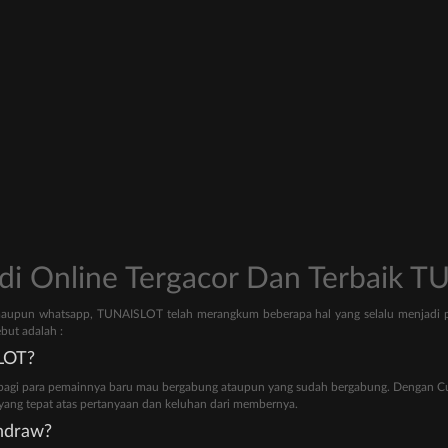
udi Online Tergacor Dan Terbaik 
t maupun whatsapp, TUNAISLOT telah merangkum beberapa hal yang selalu menjadi
ut adalah :
LOT?
gi para pemainnya baru mau bergabung ataupun yang sudah bergabung. Dengan Cu
ang tepat atas pertanyaan dan keluhan dari membernya.
hdraw?