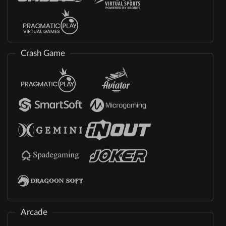
Crash Game
Arcade