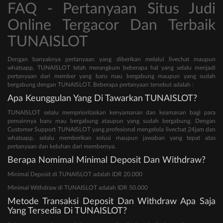
FAQ - Pertanyaan Situs Judi
Online Tergacor Dan Terbaik
TUNAISLOT
Dengan banyaknya pertanyaan yang diberikan melalui livechat maupun
whatsapp, TUNAISLOT telah merangkum beberapa hal yang selalu menjadi
pertanyaan dari member yang baru mau bergabung maupun yang sudah
bergabung dengan TUNAISLOT. Beberapa pertanyaan tersebut adalah :
Apa Keunggulan Yang Di Tawarkan TUNAISLOT?
TUNAISLOT selalu memprioritaskan kenyamanan dan keamanan bagi para
pemainnya baru mau bergabung ataupun yang sudah bergabung. Dengan
Customer Support TUNAISLOT yang profesional mengelola livechat 24jam dan
whatsapp, selalu memberikan solusi maupun jawaban yang tepat atas
pertanyaan dan keluhan dari membernya.
Berapa Nomimal Minimal Deposit Dan Withdraw?
Minimal Deposit di TUNAISLOT adalah IDR 20.000
Minimal Withdraw di TUNAISLOT adalah IDR 50.000
Metode Transaksi Deposit Dan Withdraw Apa Saja
Yang Tersedia Di TUNAISLOT?