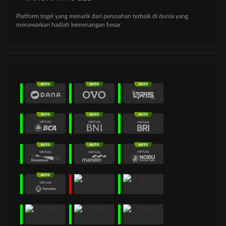
Platform togel yang menarik dari perusahan terbaik di dunia yang
menawarkan hadiah kemenangan besar