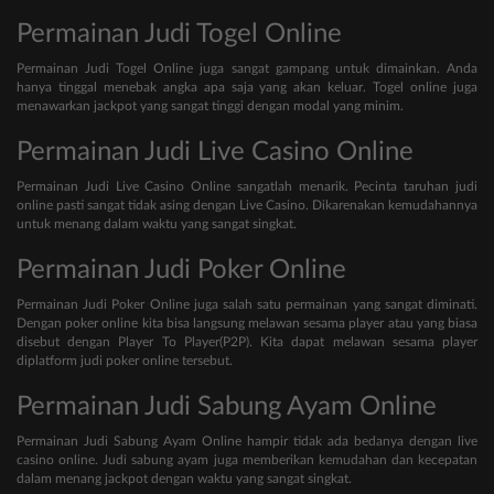
Permainan Judi Togel Online
Permainan Judi Togel Online juga sangat gampang untuk dimainkan. Anda
hanya tinggal menebak angka apa saja yang akan keluar. Togel online juga
menawarkan jackpot yang sangat tinggi dengan modal yang minim.
Permainan Judi Live Casino Online
Permainan Judi Live Casino Online sangatlah menarik. Pecinta taruhan judi
online pasti sangat tidak asing dengan Live Casino. Dikarenakan kemudahannya
untuk menang dalam waktu yang sangat singkat.
Permainan Judi Poker Online
Permainan Judi Poker Online juga salah satu permainan yang sangat diminati.
Dengan poker online kita bisa langsung melawan sesama player atau yang biasa
disebut dengan Player To Player(P2P). Kita dapat melawan sesama player
diplatform judi poker online tersebut.
Permainan Judi Sabung Ayam Online
Permainan Judi Sabung Ayam Online hampir tidak ada bedanya dengan live
casino online. Judi sabung ayam juga memberikan kemudahan dan kecepatan
dalam menang jackpot dengan waktu yang sangat singkat.