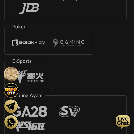
Poker
E-Sports
Sabung Ayam