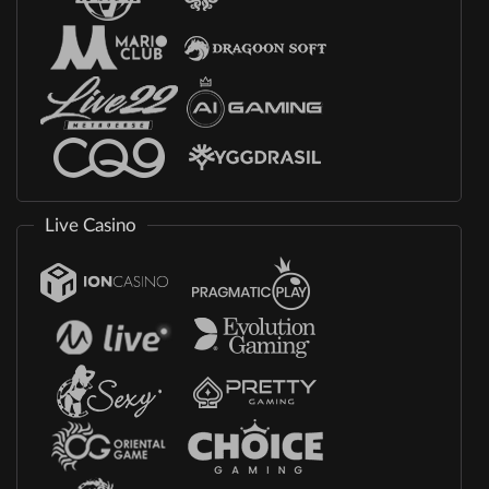
Live Casino