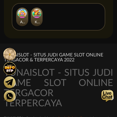
Alice Run
K.O. Island
TUNAISLOT - SITUS JUDI GAME SLOT ONLINE
TERGACOR & TERPERCAYA 2022
TUNAISLOT - SITUS JUDI
GAME SLOT ONLINE
TERGACOR &
TERPERCAYA