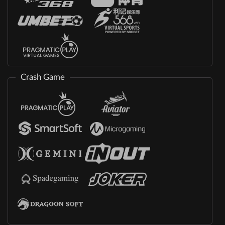
Crash Game