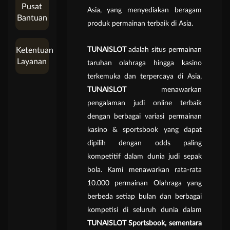
Pusat
Asia, yang menyediakan beragam
Bantuan
produk permainan terbaik di Asia.
Ketentuan
TUNAISLOT
adalah situs permainan
Layanan
taruhan olahraga hingga kasino
terkemuka dan terpercaya di Asia,
TUNAISLOT
menawarkan
pengalaman judi online terbaik
dengan berbagai variasi permainan
kasino & sportsbook yang dapat
dipilih dengan odds paling
kompetitif dalam dunia judi sepak
bola. Kami menawarkan rata-rata
10.000 permainan Olahraga yang
berbeda setiap bulan dan berbagai
kompetisi di seluruh dunia dalam
TUNAISLOT Sportsbook, sementara