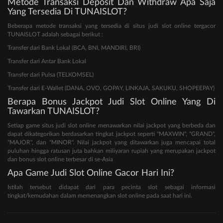
Metode Transaksi Deposit Dan Withdraw Apa Saja
Yang Tersedia Di TUNAISLOT?
Beberapa metode transaksi yang tersedia di situs judi slot online tergacor
TUNAISLOT adalah sebagai berikut :
Transfer dari Bank Lokal (BCA, BNI, MANDIRI, BRI)
Transfer dari Antar Bank Lokal
Transfer dari Pulsa (TELKOMSEL)
Transfer dari E-Wallet (DANA, OVO, GOPAY, LINKAJA, SAKUKU, SHOPEEPAY)
Berapa Bonus Jackpot Judi Slot Online Yang Di
Tawarkan TUNAISLOT?
Setiap game situs judi slot online menawarkan nilai jackpot yang berbeda dan
dapat dikategorikan berdasarkan tingkat jackpot seperti "MAXWIN", "GRAND",
"MAJOR", dan "MINOR". Nilai jackpot yang ditawarkan juga mencapai total
puluhan hingga ratusan juta bahkan miliyaran rupiah yang merupakan jackpot
dan bonus slot online terbesar di se-Asia
Apa Game Judi Slot Online Gacor Hari Ini?
Istilah tersebut didapat dari para pecinta slot sebagai informasi
tingkat/kemudahan dalam memenangkan slot online pada saat hari ini.