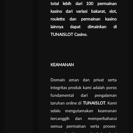
total lebih dari 100 permainan
kasino dari variasi bakarat, slot,
roulette dan permainan kasino
lainnya dapat dimainkan di
TUNAISLOT Casino.
KEAMANAN
Domain aman dan privat serta
integritas produk kami adalah poros
fundamental dari pengalaman
taruhan online di
TUNAISLOT
. Kami
selalu mengutamakan keamanan
tercanggih dan memperbaharui
semua permainan serta proses-