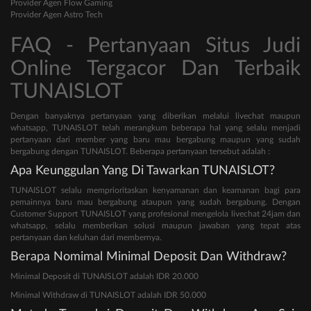
Provider Agen Flow Gaming
Provider Agen Astro Tech
FAQ - Pertanyaan Situs Judi
Online Tergacor Dan Terbaik
TUNAISLOT
Dengan banyaknya pertanyaan yang diberikan melalui livechat maupun
whatsapp, TUNAISLOT telah merangkum beberapa hal yang selalu menjadi
pertanyaan dari member yang baru mau bergabung maupun yang sudah
bergabung dengan TUNAISLOT. Beberapa pertanyaan tersebut adalah :
Apa Keunggulan Yang Di Tawarkan TUNAISLOT?
TUNAISLOT selalu memprioritaskan kenyamanan dan keamanan bagi para
pemainnya baru mau bergabung ataupun yang sudah bergabung. Dengan
Customer Support TUNAISLOT yang profesional mengelola livechat 24jam dan
whatsapp, selalu memberikan solusi maupun jawaban yang tepat atas
pertanyaan dan keluhan dari membernya.
Berapa Nomimal Minimal Deposit Dan Withdraw?
Minimal Deposit di TUNAISLOT adalah IDR 20.000
Minimal Withdraw di TUNAISLOT adalah IDR 50.000