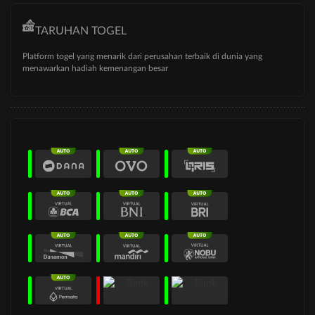
TARUHAN TOGEL
Platform togel yang menarik dari perusahan terbaik di dunia yang
menawarkan hadiah kemenangan besar