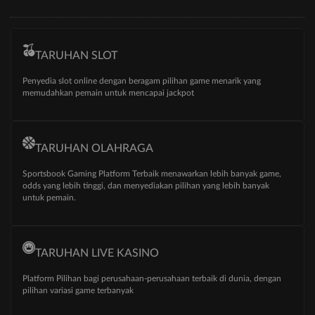
TARUHAN SLOT
Penyedia slot online dengan beragam pilihan game menarik yang
memudahkan pemain untuk mencapai jackpot
TARUHAN OLAHRAGA
Sportsbook Gaming Platform Terbaik menawarkan lebih banyak game,
odds yang lebih tinggi, dan menyediakan pilihan yang lebih banyak
untuk pemain.
TARUHAN LIVE KASINO
Platform Pilihan bagi perusahaan-perusahaan terbaik di dunia, dengan
pilihan variasi game terbanyak